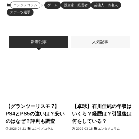
エンタメコラム
ゲーム
投資家・経営者
芸能人・有名人
スポーツ選手
新着記事
人気記事
【グランツーリスモ 7】
【卓球】石川佳純の年収は
PS4とPS5の違いは？安い
いくら？経歴は？引退後は
のはなぜ？評判も調査
何をしている？
2026-04-21
エンタメコラム
2026-03-18
エンタメコラム