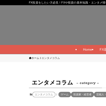
FX投資をしたい方必見！FXや投資の基本知識・エンタメ情
Home
FX
ホーム
エンタメコラム
エンタメコラム
– category –
エンタメコラム
ゲーム
投資家・経営者
芸能人