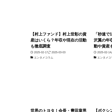
【村上ファンド】村上世彰の資
「秒速で
産はいくら？年収や現在の活動
沢翼の年
も徹底調査
動や資産
2025-02-17
2025-03-03
2025-02-14
エンタメコラム
エンタメコ
世界のトヨタ！会長・豊田章男
【ボクシ