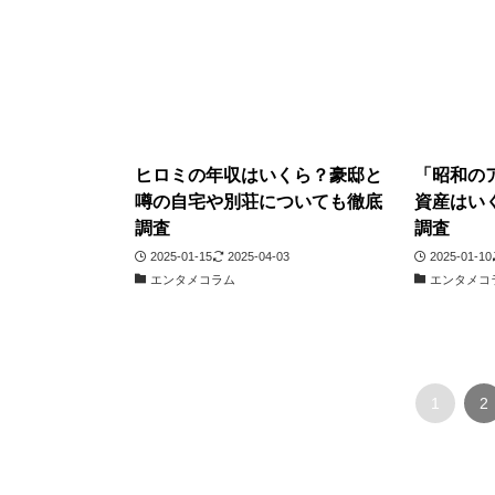
ヒロミの年収はいくら？豪邸と
「昭和の
噂の自宅や別荘についても徹底
資産はい
調査
調査
2025-01-15
2025-04-03
2025-01-10
エンタメコラム
エンタメコ
1
2