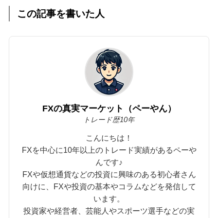
この記事を書いた人
FXの真実マーケット（ペーやん）
トレード歴10年
こんにちは！
FXを中心に10年以上のトレード実績があるペーや
んです♪
FXや仮想通貨などの投資に興味のある初心者さん
向けに、FXや投資の基本やコラムなどを発信して
います。
投資家や経営者、芸能人やスポーツ選手などの実