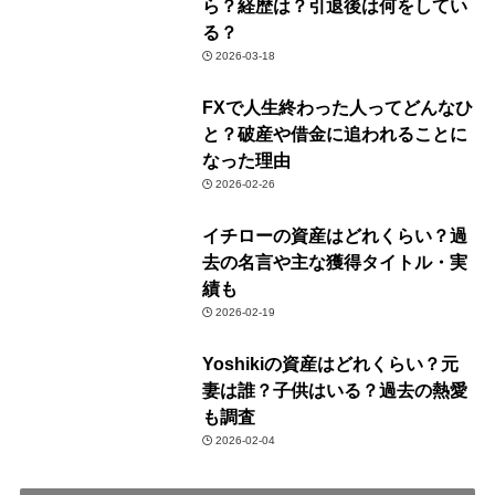
ら？経歴は？引退後は何をしてい
る？
2026-03-18
FXで人生終わった人ってどんなひ
と？破産や借金に追われることに
なった理由
2026-02-26
イチローの資産はどれくらい？過
去の名言や主な獲得タイトル・実
績も
2026-02-19
Yoshikiの資産はどれくらい？元
妻は誰？子供はいる？過去の熱愛
も調査
2026-02-04