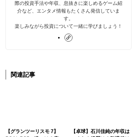
際の投資手法や年収、息抜きに楽しめるゲーム紹
介など、エンタメ情報もたくさん発信していま
す。
楽しみながら投資について一緒に学びましょう！
関連記事
【グランツーリスモ 7】
【卓球】石川佳純の年収は