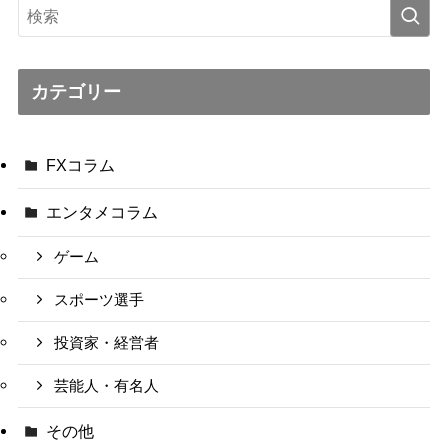
カテゴリー
FXコラム
エンタメコラム
ゲーム
スポーツ選手
投資家・経営者
芸能人・有名人
その他