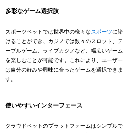
多彩なゲーム選択肢
スポーツベットでは世界中の様々な
スポーツ
に賭
けることができ、カジノでは数々のスロット、テ
ーブルゲーム、ライブカジノなど、幅広いゲーム
を楽しむことが可能です。これにより、ユーザー
は自分の好みや興味に合ったゲームを選択できま
す。
使いやすいインターフェース
クラウドベットのプラットフォームはシンプルで