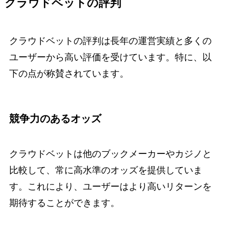
クラウドベットの評判
クラウドベットの評判は長年の運営実績と多くの
ユーザーから高い評価を受けています。特に、以
下の点が称賛されています。
競争力のあるオッズ
クラウドベットは他のブックメーカーやカジノと
比較して、常に高水準のオッズを提供していま
す。これにより、ユーザーはより高いリターンを
期待することができます。