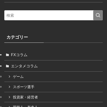
カテゴリー
FXコラム
エンタメコラム
ゲーム
スポーツ選手
投資家・経営者