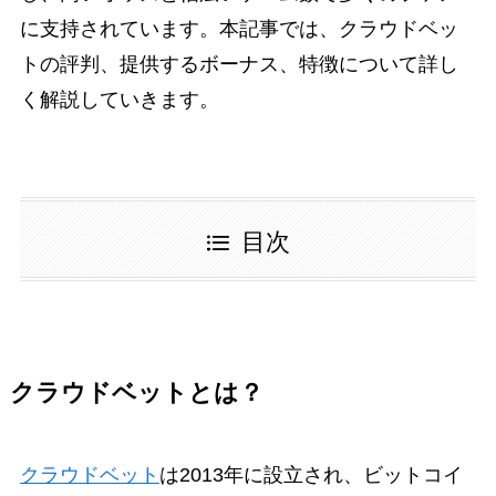
に支持されています。本記事では、クラウドベッ
トの評判、提供するボーナス、特徴について詳し
く解説していきます。
目次
クラウドベットとは？
クラウドベット
は2013年に設立され、ビットコイ