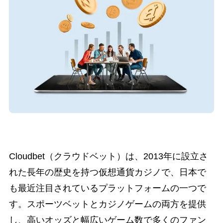
Cloudbet（クラウドベット）は、2013年に設立さ
れた長年の歴史を持つ仮想通貨カジノで、日本で
も最近注目されているプラットフォームの一つで
す。スポーツベットとカジノゲームの両方を提供
し、高いオッズと幅広いゲーム数で多くのファン