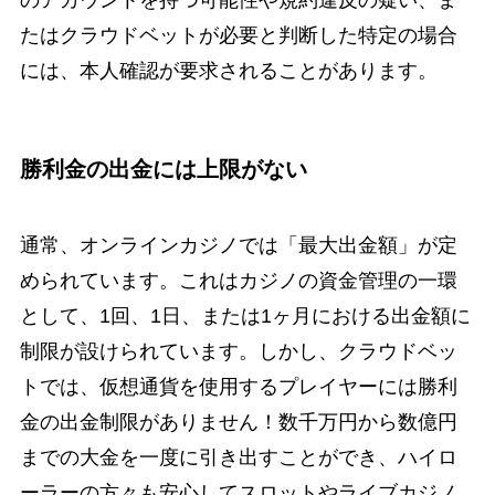
のアカウントを持つ可能性や規約違反の疑い、ま
たはクラウドベットが必要と判断した特定の場合
には、本人確認が要求されることがあります。
勝利金の出金には上限がない
通常、オンラインカジノでは「最大出金額」が定
められています。これはカジノの資金管理の一環
として、1回、1日、または1ヶ月における出金額に
制限が設けられています。しかし、クラウドベッ
トでは、仮想通貨を使用するプレイヤーには勝利
金の出金制限がありません！数千万円から数億円
までの大金を一度に引き出すことができ、ハイロ
ーラーの方々も安心してスロットやライブカジノ