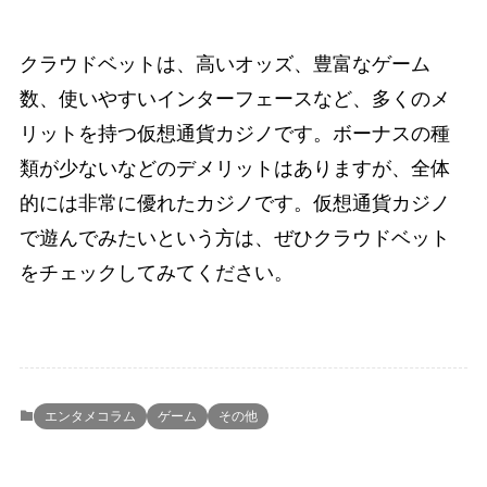
クラウドベットは、高いオッズ、豊富なゲーム
数、使いやすいインターフェースなど、多くのメ
リットを持つ仮想通貨カジノです。ボーナスの種
類が少ないなどのデメリットはありますが、全体
的には非常に優れたカジノです。仮想通貨カジノ
で遊んでみたいという方は、ぜひクラウドベット
をチェックしてみてください。
エンタメコラム
ゲーム
その他