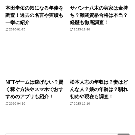
本田圭佑の気になる年俸を
サバンナ八木の実家は金持
調査！過去の名言や実績も
ち？難関資格合格は本当？
一挙に紹介
経歴も徹底調査！
2026-01-25
2025-12-30
NFTゲームは稼げない？賢
松本人志の年収は？妻はど
く稼ぐ方法やスマホでおす
んな人？娘の年齢は？馴れ
すめのアプリも紹介！
初めや現在も調査！
2026-04-16
2025-12-10