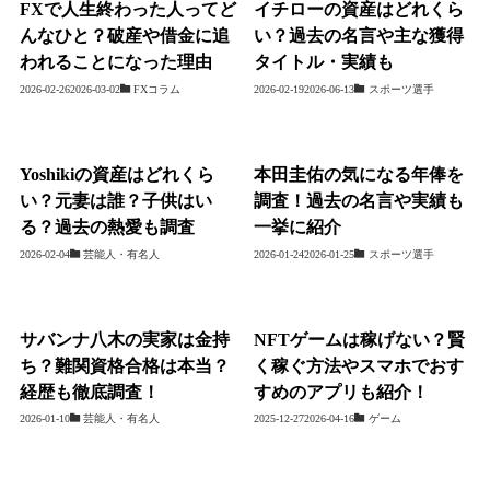
FXで人生終わった人ってど
イチローの資産はどれくら
んなひと？破産や借金に追
い？過去の名言や主な獲得
われることになった理由
タイトル・実績も
2026-02-26
2026-03-02
FXコラム
2026-02-19
2026-06-13
スポーツ選手
Yoshikiの資産はどれくら
本田圭佑の気になる年俸を
い？元妻は誰？子供はい
調査！過去の名言や実績も
る？過去の熱愛も調査
一挙に紹介
2026-02-04
芸能人・有名人
2026-01-24
2026-01-25
スポーツ選手
サバンナ八木の実家は金持
NFTゲームは稼げない？賢
ち？難関資格合格は本当？
く稼ぐ方法やスマホでおす
経歴も徹底調査！
すめのアプリも紹介！
2026-01-10
芸能人・有名人
2025-12-27
2026-04-16
ゲーム