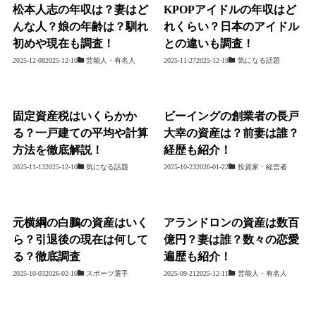
松本人志の年収は？妻はど
KPOPアイドルの年収はど
んな人？娘の年齢は？馴れ
れくらい？日本のアイドル
初めや現在も調査！
との違いも調査！
2025-12-08
2025-12-10
芸能人・有名人
2025-11-27
2025-12-19
気になる話題
固定資産税はいくらかか
ビーイングの創業者の長戸
る？一戸建ての平均や計算
大幸の資産は？前妻は誰？
方法を徹底解説！
経歴も紹介！
2025-11-13
2025-12-10
気になる話題
2025-10-23
2026-01-22
投資家・経営者
元横綱の白鵬の資産はいく
アランドロンの資産は数百
ら？引退後の現在は何して
億円？妻は誰？数々の恋愛
る？徹底調査
遍歴も紹介！
2025-10-03
2026-02-10
スポーツ選手
2025-09-21
2025-12-11
芸能人・有名人