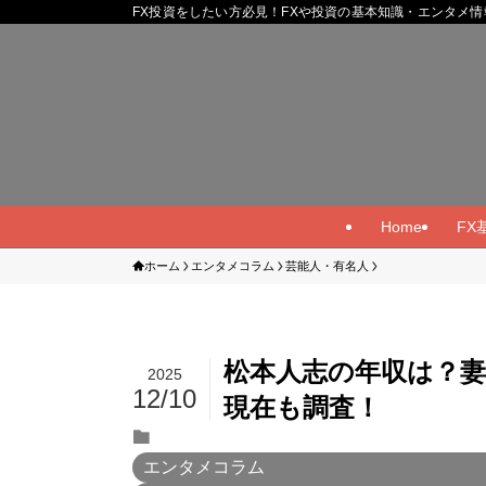
FX投資をしたい方必見！FXや投資の基本知識・エンタメ情
Home
FX
ホーム
エンタメコラム
芸能人・有名人
松本人志の年収は？
2025
12/10
現在も調査！
エンタメコラム