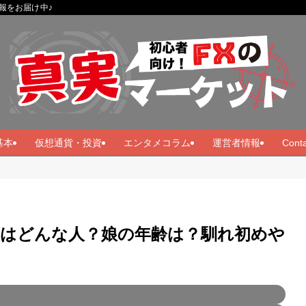
報をお届け中♪
基本
仮想通貨・投資
エンタメコラム
運営者情報
Conta
妻はどんな人？娘の年齢は？馴れ初めや